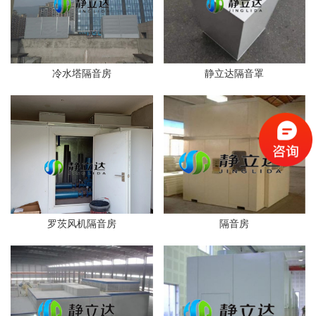
冷水塔隔音房
静立达隔音罩
罗茨风机隔音房
隔音房