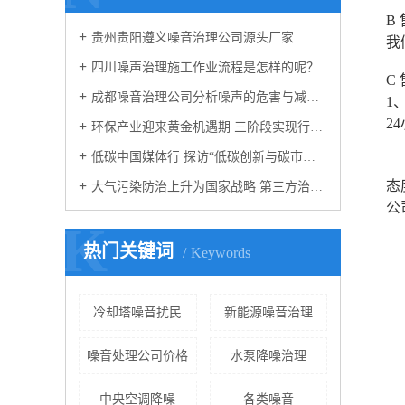
B
贵州贵阳遵义噪音治理公司源头厂家
我
四川噪声治理施工作业流程是怎样的呢？
C
成都噪音治理公司分析噪声的危害与减少噪音的方法
1
2
环保产业迎来黄金机遇期 三阶段实现行业腾飞
低碳中国媒体行 探访“低碳创新与碳市场建设”
态
大气污染防治上升为国家战略 第三方治理成运营
公
K
热门关键词
Keywords
冷却塔噪音扰民
新能源噪音治理
噪音处理公司价格
水泵降噪治理
中央空调降噪
各类噪音