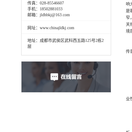
传真：028-85546607
响
手机：18502881033
是
邮箱：jldhbkj@163.com
窄
关
网址：www.chinajldkj.com
境
地址：成都市武侯区武科西五路125号2栋2
我
层
传
(
工
(
控
(
在
业
噪
(
声