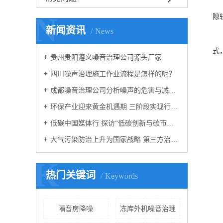
有
N
隙
2
新闻资讯
News
安
式
贵州贵阳遵义噪音治理公司源头厂家
四川噪声治理施工作业流程是怎样的呢？
成都噪音治理公司分析噪声的危害与减少噪音的方法
环保产业迎来黄金机遇期 三阶段实现行业腾飞
低碳中国媒体行 探访“低碳创新与碳市场建设”
大气污染防治上升为国家战略 第三方治理成运营
K
热门关键词
Keywords
隔音房降噪
冻库外机噪音治理