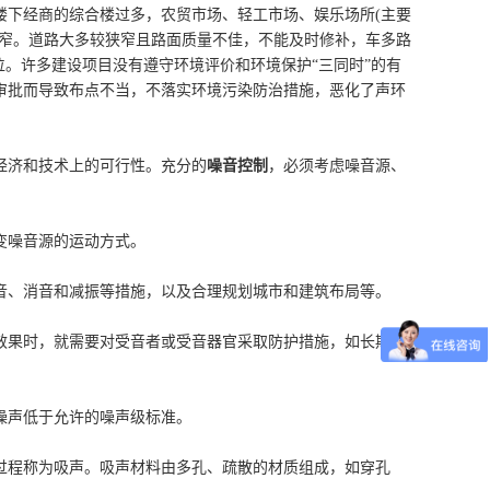
楼下经商的综合楼过多，农贸市场、轻工市场、娱乐场所(主要
路狭窄。道路大多较狭窄且路面质量不佳，不能及时修补，车多路
到位。许多建设项目没有遵守环境评价和环境保护“三同时”的有
审批而导致布点不当，不落实环境污染防治措施，恶化了声环
济和技术上的可行性。充分的
噪音控制
，必须考虑噪音源、
变噪音源的运动方式。
、消音和减振等措施，以及合理规划城市和建筑布局等。
果时，就需要对受音者或受音器官采取防护措施，如长期职
声低于允许的噪声级标准。
程称为吸声。吸声材料由多孔、疏散的材质组成，如穿孔