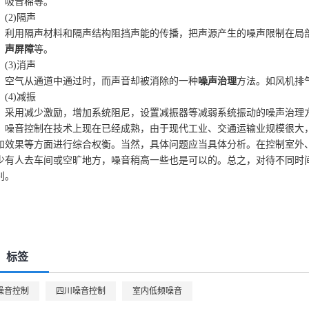
、吸音棉等。
2)隔声
用隔声材料和隔声结构阻挡声能的传播，把声源产生的噪声限制在局部
、
声屏障
等。
3)消声
气从通道中通过时，而声音却被消除的一种
噪声治理
方法。如风机排
4)减振
用减少激励，增加系统阻尼，设置减振器等减弱系统振动的噪声治理方
音控制在技术上现在已经成熟，由于现代工业、交通运输业规模很大，
和效果等方面进行综合权衡。当然，具体问题应当具体分析。在控制室外
少有人去车间或空旷地方，噪音稍高一些也是可以的。总之，对待不同时
别。
标签
噪音控制
四川噪音控制
室内低频噪音