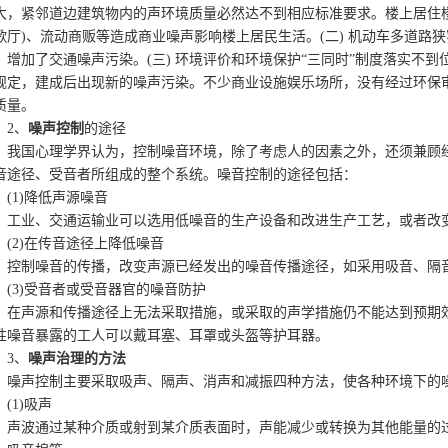
大，紧邻道边建筑物内的声环境质量必然达不到相应标准要求。楼上居住
歌厅)、流动商贩等造成商业噪声影响楼上居民生活。(二) 机动车多道
，增加了交通噪声污染。(三) 环境评价和环境保护“三同时”制度落实不
规定，建成后出现新的噪声污染。不少商业设施娱乐场所，没有经过环保
质量。
2、
噪声控制
的途径
国心理学界认为，控制噪音环境，除了考虑人的因素之外，还须兼顾经
音途径、受音者所组成的整个系统。噪音控制的途径包括：
1)降低声源噪音
业、交通运输业可以选用低噪音的生产设备和改进生产工艺，或者改
2)在传音途径上降低噪音
制噪音的传播，改变声源已经发出的噪音传播途径，如采用吸音、隔音
3)受音者或受音器官的噪音防护
声源和传播途径上无法采取措施，或采取的声学措施仍不能达到预期效
性噪音暴露的工人可以戴耳塞、耳罩或头盔等护耳器。
3、
噪声治理的方法
声控制主要采取吸声、隔声、消声和减振四种方法，使各种环境下的噪
1)吸声
波通过某种介质或射到某介质表面时，声能减少或转换为其他能量的过